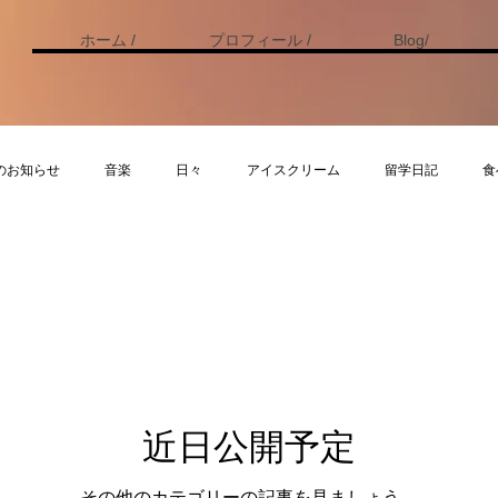
ホーム /
プロフィール /
Blog/
のお知らせ
音楽
日々
アイスクリーム
留学日記
食
記
食べ物
アイスクリーム
日々
今すぐ始める
コ
近日公開予定
その他のカテゴリーの記事を見ましょう。