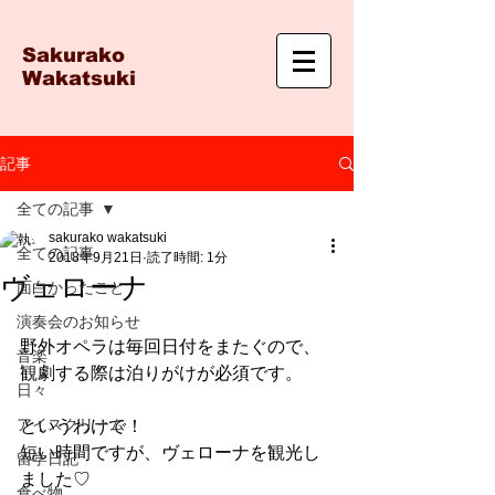
Sakurako
Wakatsuki
記事
全ての記事
sakurako wakatsuki
全ての記事
2018年9月21日
読了時間: 1分
ヴェローナ
面白かったこと
演奏会のお知らせ
野外オペラは毎回日付をまたぐので、
音楽
観劇する際は泊りがけが必須です。
日々
アイスクリーム
というわけで！
短い時間ですが、ヴェローナを観光し
留学日記
ました♡
食べ物