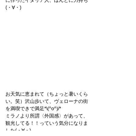
に作ったイタリア人、ほんとに力持ち
(・∀・)
お天気に恵まれて（ちょっと暑いくら
い。笑）沢山歩いて、ヴェローナの街
を満喫できで満足*\(^o^)/*
ミラノより所謂〈外国感〉があって、
観光してる！！っていう気分になりま
した(・∀・)