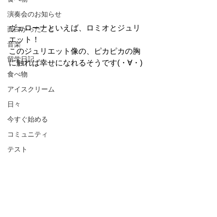
演奏会のお知らせ
ヴェローナといえば、ロミオとジュリ
面白かったこと
エット！
音楽
このジュリエット像の、ピカピカの胸
留学日記
に触れば幸せになれるそうです(・∀・)
食べ物
アイスクリーム
日々
今すぐ始める
コミュニティ
テスト