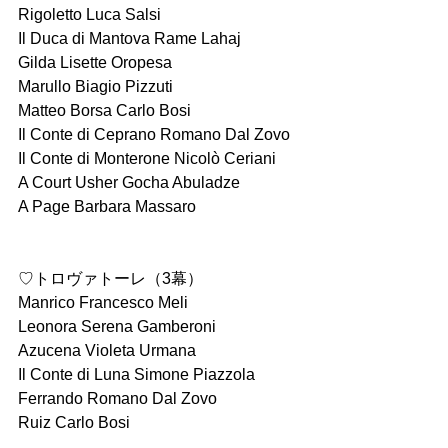
Rigoletto Luca Salsi
Il Duca di Mantova Rame Lahaj
Gilda Lisette Oropesa
Marullo Biagio Pizzuti
Matteo Borsa Carlo Bosi
Il Conte di Ceprano Romano Dal Zovo
Il Conte di Monterone Nicolò Ceriani
A Court Usher Gocha Abuladze
A Page Barbara Massaro
♡トロヴァトーレ（3幕）
Manrico Francesco Meli
Leonora Serena Gamberoni
Azucena Violeta Urmana
Il Conte di Luna Simone Piazzola
Ferrando Romano Dal Zovo
Ruiz Carlo Bosi