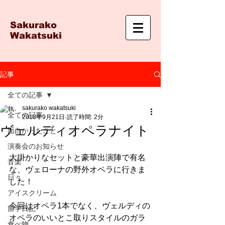
Sakurako
Wakatsuki
記事
全ての記事
sakurako wakatsuki
全ての記事
2018年9月21日
読了時間: 2分
ヴェルディオペラナイト
面白かったこと
演奏会のお知らせ
大掛かりなセットと豪華出演陣で有名
音楽
な、ヴェローナの野外オペラに行きま
日々
した！
アイスクリーム
今回はオペラ1本でなく、ヴェルディの
留学日記
オペラのいいとこ取りスタイルのガラ
食べ物