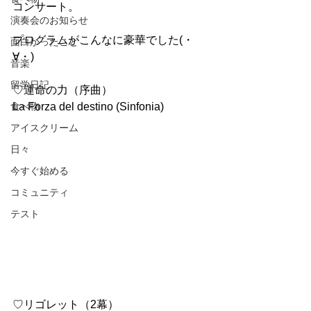
コンサート。
演奏会のお知らせ
プログラムがこんなに豪華でした(・
面白かったこと
∀・)
音楽
留学日記
♡運命の力（序曲）
食べ物
La Forza del destino (Sinfonia)
アイスクリーム
日々
今すぐ始める
コミュニティ
テスト
♡リゴレット（2幕）