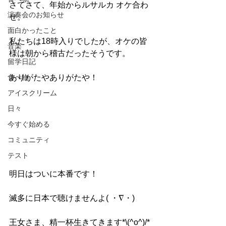
さてさて、年始からルサルカ オケ合わ
演奏会のお知らせ
せ。
面白かったこと
私たちは18時入りでしたが、オケの皆
音楽
様は朝から稽古だったそうです。
留学日記
食べ物
ありがたやありがたや！
アイスクリーム
日々
今すぐ始める
コミュニティ
テスト
明日はついに本番です！
滅多に日本で聴けませんよ( ・∇・)
王女さま、精一杯生きてきます*\(^o^)/*