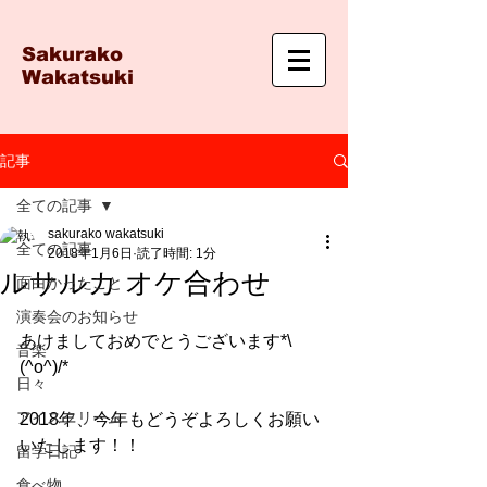
Sakurako
Wakatsuki
記事
全ての記事
sakurako wakatsuki
全ての記事
2018年1月6日
読了時間: 1分
ルサルカ オケ合わせ
面白かったこと
演奏会のお知らせ
あけましておめでとうございます*\
音楽
(^o^)/*
日々
アイスクリーム
2018年、今年もどうぞよろしくお願い
いたします！！
留学日記
食べ物