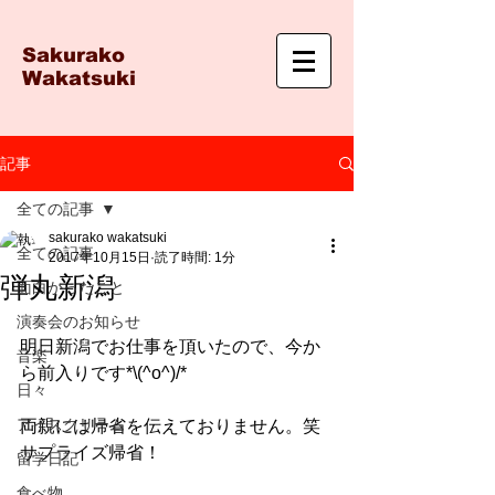
Sakurako
Wakatsuki
記事
全ての記事
sakurako wakatsuki
全ての記事
2017年10月15日
読了時間: 1分
弾丸新潟
面白かったこと
演奏会のお知らせ
明日新潟でお仕事を頂いたので、今か
音楽
ら前入りです*\(^o^)/*
日々
アイスクリーム
両親には帰省を伝えておりません。笑
サプライズ帰省！
留学日記
食べ物