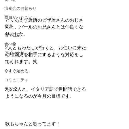
演奏会のお知らせ
面白かったこと
とりあえず近所のピザ屋さんのおじさ
音楽
んと、バールのお兄さんとは仲良くな
りました。
留学日記
食べ物
2人ともわたしが行くと、お使いに来た
アイスクリーム
幼稚園児を相手にするような対応をし
てくれます。笑
日々
今すぐ始める
コミュニティ
テスト
あの2人と、イタリア語で世間話できる
ようになるのが今月の目標です。
歌もちゃんと歌ってます！