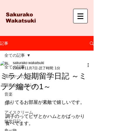
Sakurako
Wakatsuki
記事
全ての記事
sakurako wakatsuki
全ての記事
2016年11月7日
読了時間: 1分
ミラノ短期留学日記 ～ミ
面白かったこと
ラノ編その1～
演奏会のお知らせ
音楽
借りてるお部屋が素敵で嬉しいです。
日々
アイスクリーム
調子のってピザとかハムとかばっかり
留学日記
食べてます。
食べ物